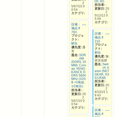
OC 6G
2
担当者:
-
5/07/10 0
更新日:
20
0:54
2
カテゴリ:
5/12/12 0
5:59
カテゴリ:
設備・
備品 #
783
設備・
プロジェ
備品 #
クト:
210
鯖缶
プロジェ
優先度:
通
クト:
常
鯖缶
題名:
SDR
優先度:
無:
AM
状況追跡
(DDR5, DI
題名:
Swit
MM): Cors
ch: k
air, VENG
aren (NET
EANCE D
GEAR, XS
DR5 5600
512EM)
MHz (32G
担当者:
-
B ×2枚組,
更新日:
20
1/2枚目)
2
担当者:
-
4/10/15 1
更新日:
20
9:43
2
カテゴリ:
5/07/10 0
0:54
カテゴリ:
設備・
備品 #