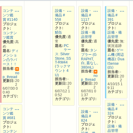
コンテ
設備・
設備・
設備・
ンツ鑑
備品 #
備品 #
備品 #
賞 #1140
558
1117
391
プロジェ
プロジェ
プロジェ
プロジェ
クト:
クト:
クト:
クト:
鯖缶
設備・備
設備・備
コンテン
優先度:
通
品管理
品管理
ツ鑑賞
常
優先度:
通
優先度:
無:
優先度:
高
題名:
PC
常
状況追跡
め
ケー
題名:
タン
題名:
ゲー
題名:
ディ
ス: Silver
ブラー (G
ム機 (周辺
メンショ
Stone, SS
RAPHT,
機器): Dua
ン凸ラバ
T-RM44
白, 蓋なし,
lSense
ース！！
(ラックマ
380mL)
(白)
担当者:
NO
ウント 4
担当者:
担当者:
-
no
NO
U)
no
更新日:
20
p_thread
担当者:
-
p_thread
2
更新日:
20
更新日:
20
更新日:
20
4/10/15 1
2
2
2
9:11
6/07/30 0
6/07/01 0
6/07/12 1
カテゴリ:
0:40
1:37
0:52
カテゴリ:
カテゴリ:
カテゴリ:
設備・
コンテ
備品 #
設備・
ンツ鑑
324
備品 #
プロジェ
賞 #681
824
クト:
プロジェ
プロジェ
設備・備
クト:
クト:
品管理
コンテン