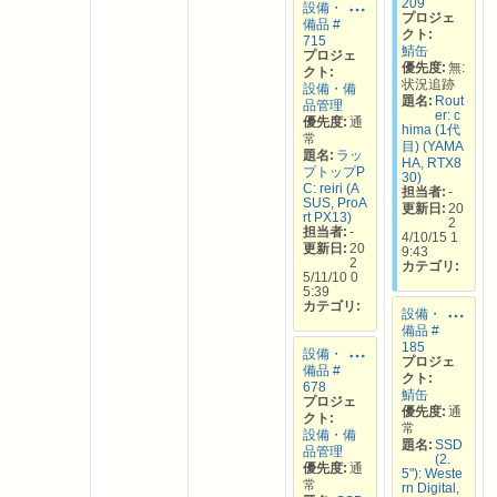
209
設備・
プロジェ
備品 #
クト:
715
鯖缶
プロジェ
優先度:
無:
クト:
状況追跡
設備・備
題名:
Rout
品管理
er: c
優先度:
通
hima (1代
常
目) (YAMA
題名:
ラッ
HA, RTX8
プトップP
30)
C: reiri (A
担当者:
-
SUS, ProA
更新日:
20
rt PX13)
2
担当者:
-
4/10/15 1
更新日:
20
9:43
2
カテゴリ:
5/11/10 0
5:39
カテゴリ:
設備・
備品 #
185
設備・
プロジェ
備品 #
クト:
678
鯖缶
プロジェ
優先度:
通
クト:
常
設備・備
題名:
SSD
品管理
(2.
優先度:
通
5"): Weste
常
rn Digital,