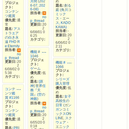
月間 (202
め
プロジェ
6-07, 202
題名:
創る
クト:
6-08)
庭 (角川コ
コンテン
担当者:
ミック
NO
ツ鑑賞
no
ス・エー
優先度:
通
p_thread
ス, KADO
常
更新日:
20
KAWA)
2
題名:
アス
担当者:
-
6/08/01 0
トラエア
更新日:
20
6:25
の白き永
2
カテゴリ:
遠 FHD R
6/06/02 0
e:Eternity
2:11
担当者:
カテゴリ:
NO
機能 #
no
1046
p_thread
プロジェ
更新日:
20
機能 #
クト:
2
1066
ゲーム
6/08/02 0
プロジェ
5:38
優先度:
低
クト:
カテゴリ:
め
シリーズ
題名:
[原
購入管理
神] 世界任
優先度:
低
コンテ
務『天
め
ンツ鑑
国』(空の
題名:
女子
賞 #1166
神殿)
高校生の
プロジェ
担当者:
NO
日常 (ガン
クト:
no
ガンコミ
コンテン
p_thread
ックスON
ツ鑑賞
更新日:
20
LINE, スク
2
優先度:
通
6/05/20 0
ウェア・
常
0:18
エニック
題名:
PRI