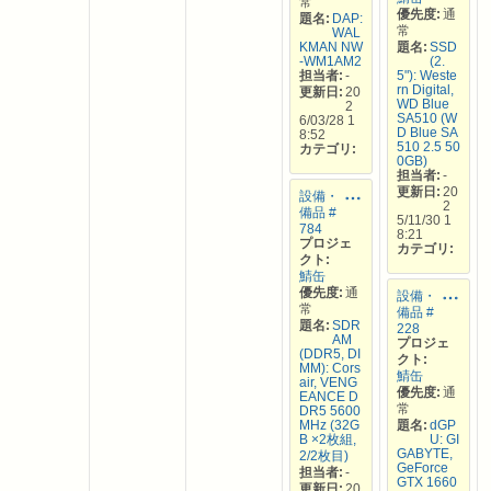
常
優先度:
通
題名:
DAP:
常
WAL
KMAN NW
題名:
SSD
-WM1AM2
(2.
担当者:
-
5"): Weste
rn Digital,
更新日:
20
WD Blue
2
SA510 (W
6/03/28 1
D Blue SA
8:52
510 2.5 50
カテゴリ:
0GB)
担当者:
-
更新日:
20
設備・
2
備品 #
5/11/30 1
784
8:21
プロジェ
カテゴリ:
クト:
鯖缶
優先度:
通
設備・
常
備品 #
題名:
SDR
228
AM
プロジェ
(DDR5, DI
クト:
MM): Cors
鯖缶
air, VENG
優先度:
通
EANCE D
常
DR5 5600
MHz (32G
題名:
dGP
B ×2枚組,
U: GI
GABYTE,
2/2枚目)
GeForce
担当者:
-
GTX 1660
更新日:
20