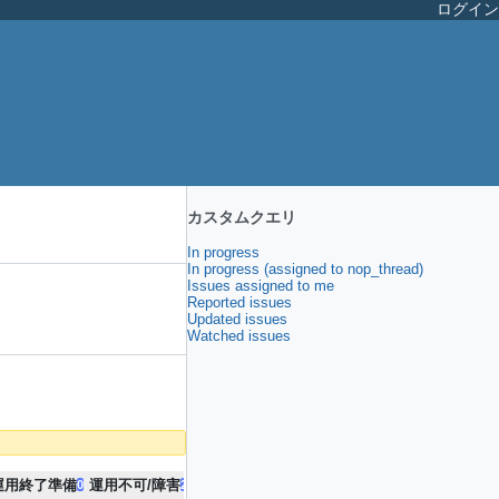
ログイン
カスタムクエリ
In progress
In progress (assigned to nop_thread)
Issues assigned to me
Reported issues
Updated issues
Watched issues
運用終了準備
運用不可/障害
0
2