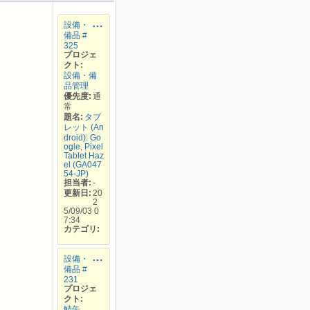
設備・
備品 #
325
プロジェ
クト:
設備・備
品管理
優先度:
通
常
題名:
タブ
レット (An
droid): Go
ogle, Pixel
Tablet Haz
el (GA047
54-JP)
担当者:
-
更新日:
20
2
5/09/03 0
7:34
カテゴリ:
設備・
備品 #
231
プロジェ
クト:
鯖缶