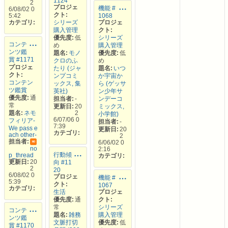
1124
2
プロジェ
機能 #
6/08/02 0
クト:
5:42
1068
カテゴリ:
シリーズ
プロジェ
購入管理
クト:
優先度:
低
シリーズ
コンテ
め
購入管理
ンツ鑑
題名:
モノ
優先度:
低
賞 #1171
クロのふ
め
プロジェ
たり (ジャ
題名:
いつ
クト:
ンプコミ
か宇宙か
コンテン
ックス, 集
ら (ゲッサ
ツ鑑賞
英社)
ン少年サ
優先度:
通
担当者:
-
ンデーコ
常
更新日:
20
ミックス,
題名:
ネモ
2
小学館)
6/07/06 0
フィリア-
担当者:
-
7:39
We pass e
更新日:
20
カテゴリ:
ach other-
2
担当者:
6/06/02 0
NO
no
2:16
行動傾
p_thread
カテゴリ:
更新日:
20
向 #11
2
20
6/08/02 0
プロジェ
機能 #
5:39
クト:
1067
カテゴリ:
生活
プロジェ
優先度:
通
クト:
常
シリーズ
コンテ
題名:
雑務
購入管理
ンツ鑑
文脈打切
優先度:
低
賞 #1170