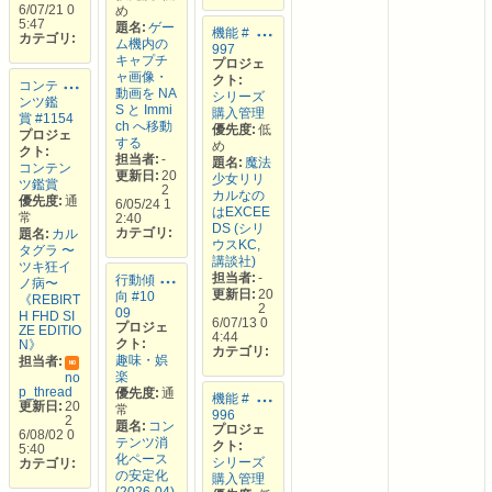
6/07/21 0
め
5:47
題名:
ゲー
機能 #
カテゴリ:
ム機内の
997
キャプチ
プロジェ
ャ画像・
クト:
コンテ
動画を NA
シリーズ
ンツ鑑
S と Immi
購入管理
賞 #1154
ch へ移動
優先度:
低
プロジェ
する
め
クト:
担当者:
-
題名:
魔法
コンテン
更新日:
20
少女リリ
ツ鑑賞
2
カルなの
優先度:
通
6/05/24 1
はEXCEE
常
2:40
DS (シリ
カテゴリ:
題名:
カル
ウスKC,
タグラ 〜
講談社)
ツキ狂イ
担当者:
-
行動傾
ノ病〜
更新日:
20
向 #10
《REBIRT
2
09
H FHD SI
6/07/13 0
プロジェ
ZE EDITIO
4:44
クト:
N》
カテゴリ:
趣味・娯
担当者:
NO
楽
no
p_thread
優先度:
通
機能 #
更新日:
20
常
996
2
題名:
コン
プロジェ
6/08/02 0
テンツ消
クト:
5:40
化ペース
シリーズ
カテゴリ:
の安定化
購入管理
(2026-04)