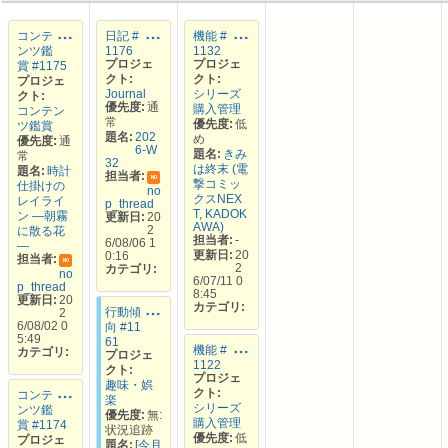
コンテ
日記 #
機能 #
ンツ鑑
1176
1132
プロジェ
プロジェ
賞 #1175
クト:
クト:
プロジェ
Journal
シリーズ
クト:
優先度:
通
購入管理
コンテン
常
優先度:
低
ツ鑑賞
題名:
202
め
優先度:
通
6-W
題名:
きみ
常
32
は終末 (電
題名:
時計
担当者:
NO
撃コミッ
仕掛けの
no
クスNEX
レイライ
p_thread
T, KADOK
ン —朝霧
更新日:
20
AWA)
2
に散る花
担当者:
-
6/08/06 1
—
更新日:
20
0:16
担当者:
NO
2
カテゴリ:
no
6/07/11 0
p_thread
8:45
更新日:
20
カテゴリ:
行動傾
2
6/08/02 0
向 #11
5:49
61
機能 #
カテゴリ:
プロジェ
1122
クト:
プロジェ
趣味・娯
クト:
コンテ
楽
シリーズ
ンツ鑑
優先度:
無:
購入管理
賞 #1174
状況追跡
優先度:
低
プロジェ
題名:
[今月