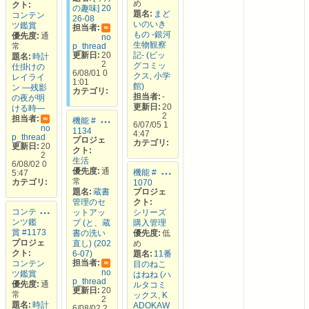
め
クト:
の趣味] 20
題名:
まど
コンテン
26-08
いのいき
ツ鑑賞
担当者:
NO
もの -銀河
優先度:
通
no
生物観察
常
p_thread
更新日:
20
記- (ビッ
題名:
時計
2
グコミッ
仕掛けの
6/08/01 0
クス, 小学
レイライ
1:01
館)
ン —残影
カテゴリ:
担当者:
-
の夜が明
更新日:
20
ける時—
2
担当者:
機能 #
NO
6/07/05 1
no
1134
4:47
p_thread
プロジェ
カテゴリ:
更新日:
20
クト:
2
生活
6/08/02 0
優先度:
通
機能 #
5:47
常
カテゴリ:
1070
題名:
蔵書
プロジェ
管理のセ
クト:
コンテ
ットアッ
シリーズ
ンツ鑑
プ (と、蔵
購入管理
賞 #1173
書の洗い
優先度:
低
プロジェ
直し) (202
め
クト:
6-07)
題名:
11番
担当者:
コンテン
目のねこ
NO
no
ツ鑑賞
はねね (ハ
p_thread
優先度:
通
ルタコミ
更新日:
20
常
ックス, K
2
題名:
時計
ADOKAW
6/08/02 2