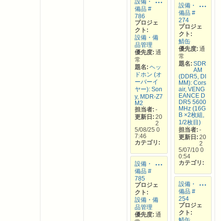
設備・
設備・
備品 #
備品 #
786
274
プロジェ
プロジェ
クト:
クト:
設備・備
鯖缶
品管理
優先度:
通
優先度:
通
常
常
題名:
SDR
題名:
ヘッ
AM
ドホン (オ
(DDR5, DI
ーバーイ
MM): Cors
ヤー): Son
air, VENG
EANCE D
y, MDR-Z7
DR5 5600
M2
MHz (16G
担当者:
-
B ×2枚組,
更新日:
20
1/2枚目)
2
5/08/25 0
担当者:
-
7:46
更新日:
20
カテゴリ:
2
5/07/10 0
0:54
カテゴリ:
設備・
備品 #
785
設備・
プロジェ
備品 #
クト:
254
設備・備
プロジェ
品管理
クト:
優先度:
通
鯖缶