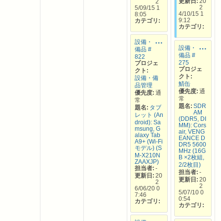
更新日:
20
2
2
5/09/15 1
4/10/15 1
8:05
9:12
カテゴリ:
カテゴリ:
設備・
設備・
備品 #
備品 #
822
275
プロジェ
プロジェ
クト:
クト:
設備・備
鯖缶
品管理
優先度:
通
優先度:
通
常
常
題名:
SDR
題名:
タブ
AM
レット (An
(DDR5, DI
droid): Sa
MM): Cors
msung, G
air, VENG
alaxy Tab
EANCE D
A9+ (Wi-Fi
DR5 5600
モデル) (S
MHz (16G
M-X210N
B ×2枚組,
ZAAXJP)
2/2枚目)
担当者:
-
担当者:
-
更新日:
20
更新日:
20
2
2
6/06/20 0
5/07/10 0
7:46
0:54
カテゴリ:
カテゴリ: