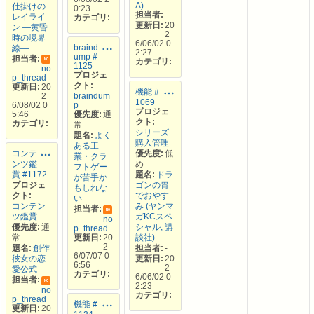
A)
仕掛けの
0:23
担当者:
-
レイライ
カテゴリ:
更新日:
20
ン —黄昏
2
時の境界
6/06/02 0
braind
線—
2:27
ump #
担当者:
カテゴリ:
NO
1125
no
プロジェ
p_thread
クト:
更新日:
20
機能 #
2
braindum
1069
6/08/02 0
p
プロジェ
5:46
優先度:
通
クト:
カテゴリ:
常
シリーズ
題名:
よく
購入管理
ある工
優先度:
低
コンテ
業・クラ
め
ンツ鑑
フトゲー
題名:
ドラ
賞 #1172
が苦手か
ゴンの胃
プロジェ
もしれな
でおやす
クト:
い
み (ヤンマ
コンテン
担当者:
NO
ガKCスペ
ツ鑑賞
no
シャル, 講
優先度:
通
p_thread
更新日:
20
談社)
常
2
担当者:
-
題名:
創作
6/07/07 0
更新日:
20
彼女の恋
6:56
2
愛公式
カテゴリ:
6/06/02 0
担当者:
NO
2:23
no
カテゴリ:
p_thread
機能 #
更新日:
20