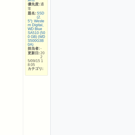
優先度:
通
常
題名:
SSD
(2.
5"): Weste
rn Digital,
WD Blue
SA510 (50
0 GB) (WD
S500G3B
0A)
担当者:
-
更新日:
20
2
5/09/15 1
8:05
カテゴリ: