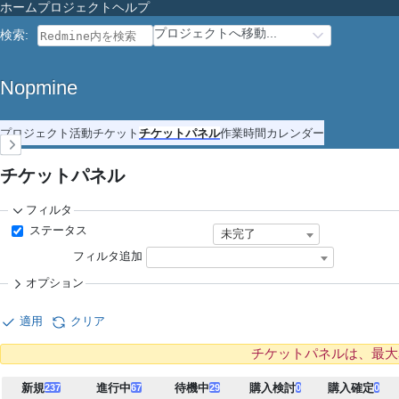
ホーム
プロジェクト
ヘルプ
プロジェクトへ移動...
検索
:
Nopmine
プロジェクト
活動
チケット
チケットパネル
作業時間
カレンダー
チケットパネル
フィルタ
ステータス
未完了
フィルタ追加
オプション
適用
クリア
チケットパネルは、最大
新規
進行中
待機中
購入検討
購入確定
237
67
29
0
0