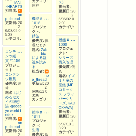
カテゴリ:
ス)
MAL
原神
×HEARTS
担当者:
-
担当者:
更新日:
20
NO
no
2
機能 #
p_thread
6/06/02 0
更新日:
20
1018
2:01
2
プロジェ
カテゴリ:
6/08/02 0
クト:
5:28
鯖缶
カテゴリ:
機能 #
優先度:
低:
1000
暇なとき
プロジェ
題名:
Zab
コンテ
クト:
bix
ンツ鑑
による監
シリーズ
賞 #1156
視を試み
購入管理
プロジェ
る
優先度:
低
クト:
担当者:
め
NO
コンテン
no
題名:
イズ
ツ鑑賞
p_thread
ミと竜の
優先度:
通
更新日:
20
図鑑 (MF
2
常
コミック
6/06/12 0
題名:
はじ
ス フラッ
3:36
めるセカ
パーシリ
カテゴリ:
イの理想
ーズ, KAD
論 -goodb
OKAWA)
ye world i
担当者:
-
雑事 #
ndex-
更新日:
20
1011
担当者:
2
NO
プロジェ
no
6/07/13 1
クト:
p_thread
3:20
生活
更新日:
20
カテゴリ:
優先度:
低
2