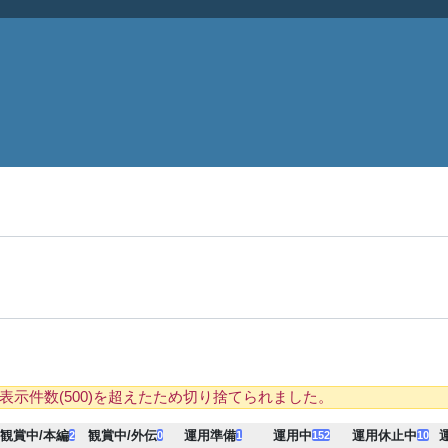
表示件数(500)を超えたため切り捨てられました。
観賞中/本編
観賞中/外伝
運用準備
運用中
運用休止中
2
0
1
152
10