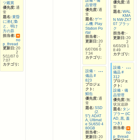
設備・備
優先度:
通
ツ鑑賞
品管理
常
優先度:
通
優先度:
通
題名:
WAL
常
常
KMA
題名:
黄昏
題名:
ゲー
N NW-ZX7
に潜む梟
ム機: Play
07 ブラッ
と、明け
Station Po
ク
方の昴
rtal
担当者:
-
担当者:
担当者:
-
NO
更新日:
20
no
更新日:
20
2
p_thread
2
6/03/28 1
更新日:
20
6/07/06 0
8:49
2
7:34
カテゴリ:
5/11/07 0
カテゴリ:
7:07
カテゴリ:
設備・
設備・
備品 #
備品 #
312
823
プロジェ
プロジェ
クト:
クト:
設備・備
鯖缶
品管理
優先度:
通
優先度:
無:
常
状況追跡
題名:
SSD
題名:
タン
(2.
ブラー (iC
5"): ADAT
AD, 黒, 蓋
A, Ultimat
つき)
e SU650 4
担当者:
80GB
NO
担当者:
-
no
p_thread
更新日:
20