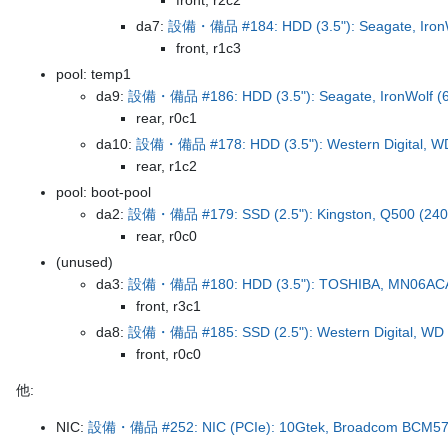
front, r2c2
da7:
設備・備品 #184: HDD (3.5"): Seagate, IronW
front, r1c3
pool: temp1
da9:
設備・備品 #186: HDD (3.5"): Seagate, IronWolf (
rear, r0c1
da10:
設備・備品 #178: HDD (3.5"): Western Digital, W
rear, r1c2
pool: boot-pool
da2:
設備・備品 #179: SSD (2.5"): Kingston, Q500 (24
rear, r0c0
(unused)
da3:
設備・備品 #180: HDD (3.5"): TOSHIBA, MN06ACA
front, r3c1
da8:
設備・備品 #185: SSD (2.5"): Western Digital, WD 
front, r0c0
他:
NIC:
設備・備品 #252: NIC (PCIe): 10Gtek, Broadcom BCM57