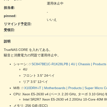
運用休止中
担当者:
-
pinned
:
いいえ
リマインド予定日
:
受領日
:
説明
TrueNAS CORE を入れてある。
騒音と消費電力の問題で運用停止中。
シャーシ:
SC847BE1C-R1K28LPB | 4U | Chassis | Products |
4U
フロント 3.5" 24ベイ
リア 3.5" 12ベイ
M/B:
X10DRH-iT | Motherboards | Products | Super Micro Co
CPU: Xeon E5-2630 v4 (ベース 2.20 GHz, ターボ 3.10
Intel SR2R7 Xeon E5-2630 v4 2.20Ghz 10-Core 40M 8
メモリ: 256 GiB (ECC)