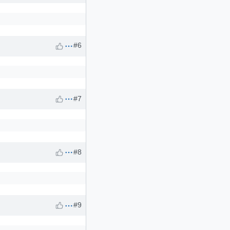
#6
#7
#8
#9