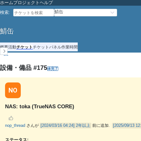
ホーム
プロジェクト
ヘルプ
鯖缶
検索
:
鯖缶
概要
活動
チケット
チケットパネル
作業時間
設備・備品 #175
未完了
NO
NAS: toka (TrueNAS CORE)
nop_thread
さんが
2年以上
前に追加.
ステータス: