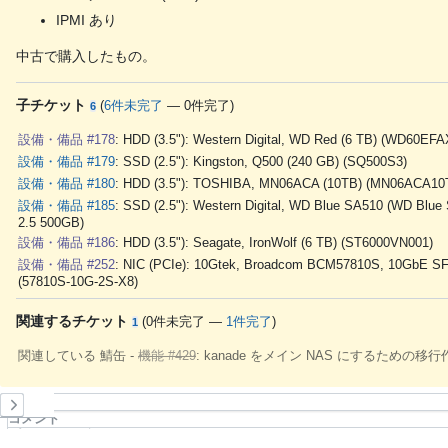
IPMI あり
中古で購入したもの。
子チケット
(
6件未完了
—
0件完了
)
6
設備・備品 #178
: HDD (3.5"): Western Digital, WD Red (6 TB) (WD60EFA
設備・備品 #179
: SSD (2.5"): Kingston, Q500 (240 GB) (SQ500S3)
設備・備品 #180
: HDD (3.5"): TOSHIBA, MN06ACA (10TB) (MN06ACA10
設備・備品 #185
: SSD (2.5"): Western Digital, WD Blue SA510 (WD Blue
2.5 500GB)
設備・備品 #186
: HDD (3.5"): Seagate, IronWolf (6 TB) (ST6000VN001)
設備・備品 #252
: NIC (PCIe): 10Gtek, Broadcom BCM57810S, 10GbE S
(57810S-10G-2S-X8)
関連するチケット
(
0件未完了
—
1件完了
)
1
関連している 鯖缶 -
機能 #429
: kanade をメイン NAS にするための移行
履歴
コメント
プロパティ更新履歴