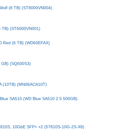
olf (8 TB) (ST8000VN004)
6 TB) (ST6000VN001)
D Red (6 TB) (WD60EFAX)
0 GB) (SQ500S3)
 (10TB) (MN06ACA10T)
Blue SA510 (WD Blue SA510 2.5 500GB)
810S, 10GbE SFP+ ×2 (57810S-10G-2S-X8)