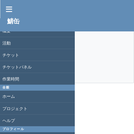
設備・備品 #175
鯖缶
nop_thread
さんが
2年以上
前に更新
プロジェクト
概要
TrueNAS CORE を入れて運用中。 

活動
 * 4U 

 * メモリ: 256 GiB 

 * フロント 3.5" 24ベイ 

チケット
 * リア 3.5" 12ベイ 
 * IPMI あり
チケットパネル
 中古で購入したもの。
作業時間
全般
戻る
ホーム
プロジェクト
ヘルプ
プロフィール