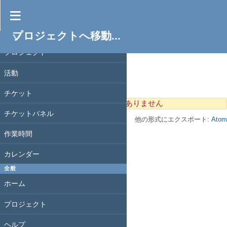
My bookmarks
フィルタ
プロジェクトへ移動...
プロジェクト
オプション
プロジェクト
活動
適用
クリア
チケット
表示するデータがありません
チケットパネル
他の形式にエクスポート:
Atom
作業時間
カレンダー
全般
ホーム
プロジェクト
ヘルプ