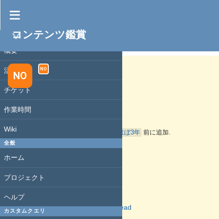
コンテンツ鑑賞
プロジェクト
コンテンツ鑑賞 #27
未完了
概要
活動
NO
NO
チケット
恋と選挙とチョコレート
作業時間
Wiki
nop_thread
さんが
ほぼ3年
前に追加.
9ヶ月
前に更新.
全般
ホーム
ステータス:
新規
プロジェクト
優先度:
通常
ヘルプ
担当者:
nop_thread
カスタムクエリ
開始日: