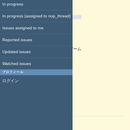
In progress
期日:
進捗率:
In progress (assigned to nop_thread)
0%
予定工数:
Issues assigned to me
一時中断
:
いいえ
Reported issues
コンテンツ種別
:
ノベルゲーム
Updated issues
シリーズ内での位置付け
:
本編
Watched issues
体験版
:
いいえ
プロフィール
pinned
:
いいえ
ログイン
リマインド予定日
:
前回確認日
:
管理外残件あり
:
NSFW
:
はい
説明