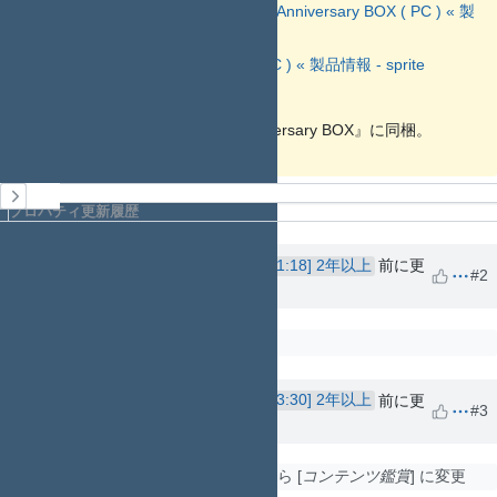
蒼の彼方のフォーリズム 4th Anniversary BOX ( PC ) « 製
品情報 - sprite
恋と選挙とチョコレート ( PC ) « 製品情報 - sprite
2021-07-03 秋葉原にて入手
。
『蒼の彼方のフォーリズム 4th Anniversary BOX』に同梱。
履歴
プロパティ更新履歴
nop_thread
さんが
2年以上
前に更
NO
#2
新
pinned
を
いいえ
にセット
nop_thread
さんが
2年以上
前に更
NO
#3
新
プロジェクト
を
趣味・娯楽
から
コンテンツ鑑賞
に変更