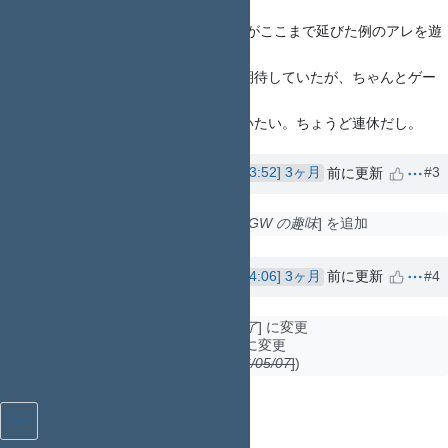
2022年発売予定
とか言っていたのがここまで延びた例のアレを遊
びはじめた。
初出のティザー映像の雰囲気だけで期待していたが、ちゃんとゲー
ムプレイ部分も面白い。
ネタバレを踏む前にクリアしてしまいたい。ちょうど連休だし。
nop_thread
さんが
3ヶ月
前に更新
#3
NO
関連している
行動傾向 #1025
: GW の趣味
を追加
nop_thread
さんが
3ヶ月
前に更新
#4
NO
ステータス
を
進行中
から
終了
に変更
pinned
を
はい
から
いいえ
に変更
リマインド予定日
を削除 (
2026/05/07
)