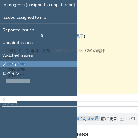
pinned
:
In progress (assigned to nop_thread)
いいえ
リマインド予定日
:
Issues assigned to me
前回確認日
:
Reported issues
関連するチケット
(
0件未完了
—
1件完了
)
1
Updated issues
関連している 趣味・娯楽 -
行動傾向 #1025
: GW の趣味
Watched issues
終了
nop_thread
プロフィール
2026/04/26
ログイン
2026/05/11
履歴
コメント
プロパティ更新履歴
nop_thread
さんが
3ヶ月
前に更新
#1
NO
NTE: Neverness to Everness