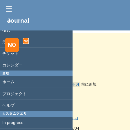
Journal
プロジェクト
日記 #1031
完了
概要
活動
NO
NO
チケット
日記 #958
: 2026年
カレンダー
2026-W19
全般
ホーム
nop_thread
さんが
3ヶ月
前に追加.
3ヶ月
前に更新.
プロジェクト
ステータス:
ヘルプ
終了
担当者:
カスタムクエリ
nop_thread
In progress
開始日:
2026/05/04