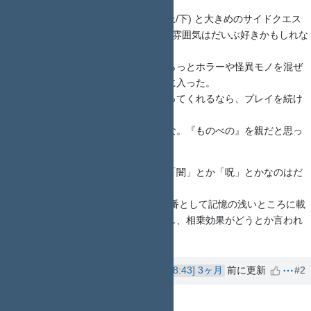
メインストーリーの最初の章 (序章 上/下) と大きめのサイドクエス
トっぽいもの2つだけ遊んでみたが、雰囲気はだいぶ好きかもしれな
い。
現代的な都市や市街地をベースにさらっとホラーや怪異モノを混ぜ
込んでくる感じの雰囲気はかなり気に入った。
以後もこれくらいしっかり演出を凝ってくれるなら、プレイを続け
ることになりそう。
やっぱり私、伝奇モノが好きなのかな。『ものべの』を親だと思っ
て育ったから……(?)
ただ、属性が「光」とか「霊」とか「闇」とか「呪」とかなのはだ
いぶ厳しい。
五行思想 (やその類似物) と違って定番として記憶の浅いところに載
っていないのですぐに思い出せないし、相乗効果がどうとか言われ
ても活用できる自信が全くない。
nop_thread
さんが
3ヶ月
前に更新
#2
NO
PRAGMATA