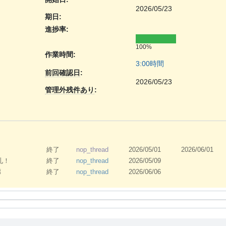
2026/05/23
期日:
進捗率:
100%
作業時間:
3:00時間
前回確認日
:
2026/05/23
管理外残件あり
:
終了
nop_thread
2026/05/01
2026/06/01
落札！
終了
nop_thread
2026/05/09
廊
終了
nop_thread
2026/06/06