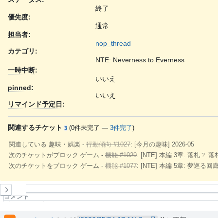
終了
優先度:
通常
担当者:
nop_thread
カテゴリ:
NTE: Neverness to Everness
一時中断
:
いいえ
pinned
:
いいえ
リマインド予定日
:
関連するチケット
(
0件未完了
—
3件完了
)
3
関連している 趣味・娯楽 -
行動傾向 #1027
: [今月の趣味] 2026-05
次のチケットがブロック ゲーム -
機能 #1029
: [NTE] 本編 3章: 落札？ 
次のチケットをブロック ゲーム -
機能 #1077
: [NTE] 本編 5章: 夢巡る回
履歴
コメント
プロパティ更新履歴
作業時間