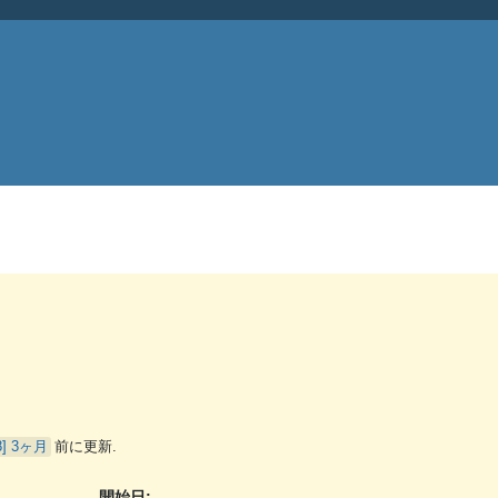
3ヶ月
前に更新.
開始日: