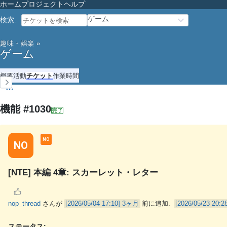
ホーム
プロジェクト
ヘルプ
ゲーム
検索
:
趣味・娯楽
»
ゲーム
概要
活動
チケット
作業時間
機能 #1030
完了
NO
NO
[NTE] 本編 4章: スカーレット・レター
nop_thread
さんが
3ヶ月
前に追加.
ステータス: