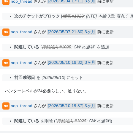
nop_thread
さんが
3ヶ月
前に更新
NO
次のチケットがブロック
機能 #1029
: [NTE] 本編 3章: 落札？
nop_thread
さんが
3ヶ月
前に更新
NO
関連している
行動傾向 #1025
: GW の趣味
を追加
nop_thread
さんが
3ヶ月
前に更新
NO
前回確認日
を
2026/05/10
にセット
ハンターレベルが24必要らしい。足りない。
nop_thread
さんが
3ヶ月
前に更新
NO
関連している
を削除 (
行動傾向 #1025
: GW の趣味
)