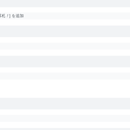
 落札！
を追加