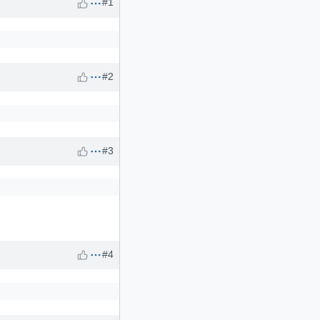
#1
#2
#3
#4